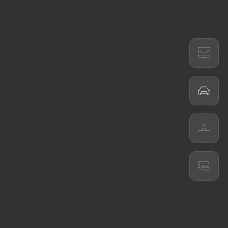
Configurador
Test Drive
Concessionários
CUPRA
Pedido de contacto