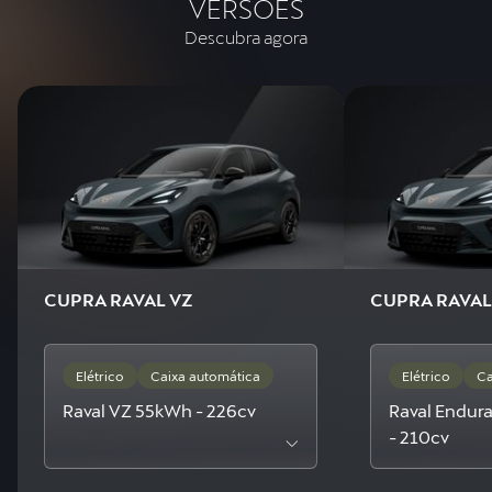
VERSÕES
Descubra agora
CUPRA RAVAL VZ
CUPRA RAVA
Elétrico
Caixa automática
Elétrico
Ca
Raval VZ 55kWh - 226cv
Raval Endur
- 210cv