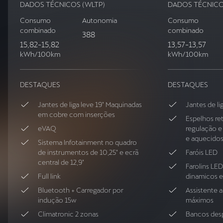
DADOS TÉCNICOS (WLTP)
DADOS TÉCNICO
Consumo
Autonomia
Consumo
combinado
combinado
388
15,82
-
15,82
13,57
-
13,57
kWh/100km
kWh/100km
DESTAQUES
DESTAQUES
Jantes de liga leve 19" Maquinadas
Jantes de li
em cobre com inserções
Espelhos re
eVAQ
regulação e
e aquecido
Sistema Infotainment no quadro
de instrumentos de 10,25" e ecrã
Faróis LED
central de 12,9"
Farolins LE
Full link
dinamicos e
Bluetooth + Carregador por
Assistente 
indução 15w
máximos
Climatronic 2 zonas
Bancos des