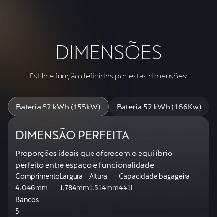
DIMENSÕES
Estilo e função definidos por estas dimensões:
Bateria 52 kWh (155kW)
Bateria 52 kWh (166Kw)
DIMENSÃO PERFEITA
Proporções ideais que oferecem o equilíbrio
perfeito entre espaço e funcionalidade.
Comprimento
Largura
Altura
Capacidade bagageira
4.046
mm
1.784
mm
1.514
mm
441
l
Bancos
5