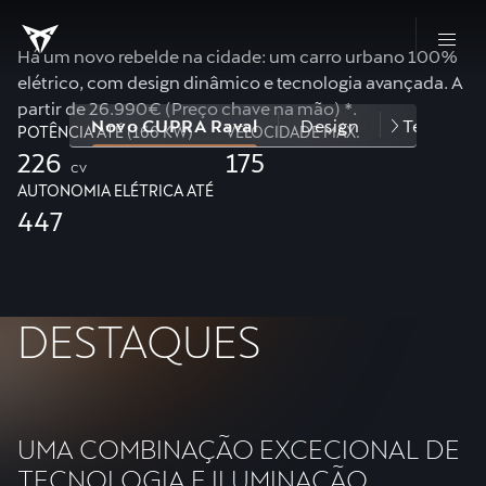
Há um novo rebelde na cidade: um carro urbano 100%
elétrico, com design dinâmico e tecnologia avançada. A
partir de 26.990€ (Preço chave na mão) *.
Novo CUPRA Raval
Design
Tecnolog
POTÊNCIA ATÉ (166 KW)
VELOCIDADE MÁX.
226
175
cv
AUTONOMIA ELÉTRICA ATÉ
447
DESTAQUES
UMA COMBINAÇÃO EXCECIONAL DE
TECNOLOGIA E ILUMINAÇÃO