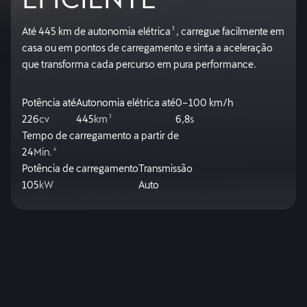
Até 445 km de autonomia elétrica
3
, carregue facilmente em
casa ou em pontos de carregamento e sinta a aceleração
que transforma cada percurso em pura performance.
Potência até
Autonomia elétrica até
0–100 km/h
226
cv
445
km
3
6,8
s
Tempo de carregamento a partir de
24
Min.
4
Potência de carregamento
Transmissão
105
kW
Auto