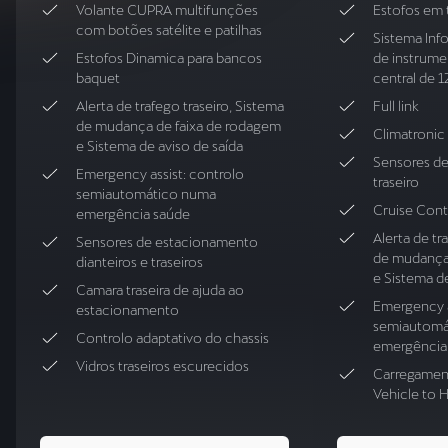
Volante CUPRA multifunções
Estofos em 
com botões satélite e patilhas
Sistema Inf
Estofos Dinamica para bancos
de instrume
baquet
central de 1
Alerta de trafego traseiro, Sistema
Full link
de mudança de faixa de rodagem
Climatronic
e Sistema de aviso de saída
Sensores d
Emergency assist: controlo
traseiro
semiautomático numa
Cruise Cont
emergência saúde
Alerta de tr
Sensores de estacionamento
de mudança
dianteiros e traseiros
e Sistema de
Camara traseira de ajuda ao
Emergency a
estacionamento
semiautomá
Controlo adaptativo do chassis
emergência
Vidros traseiros escurecidos
Carregament
Vehicle to