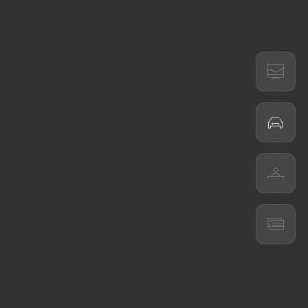
Configurador
Test Drive
Concessionários
CUPRA
Pedido de contacto