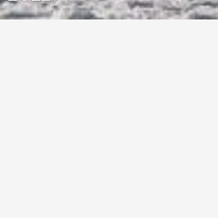
Certifique-se que tem a versão mais atualizada do mapa para o
sistema de navegação. Ao atualizar o software do
sistema de
navegação
e GPS do seu CUPRA Ateca irá ter a informação mais
atualizada de novas estradas, itinerários e Pontos de Interesse no
país.
Banco de dados do mapa atual:
Dezembro (P141) - código da
versão
24.12
O código da versão é especificado no formato "YY.MM". A
atualização é realizada se o seu veículo tiver um código de versão
mais antigo. Pode verificar o código da sua versão em "menu -
configurações - informações do veículo"
Próxima atualização em novembro de 2025
Toda a Europa
Albânia*, Andorra, Bélgica, Bósnia e Herzegovina*, Bulgária*,