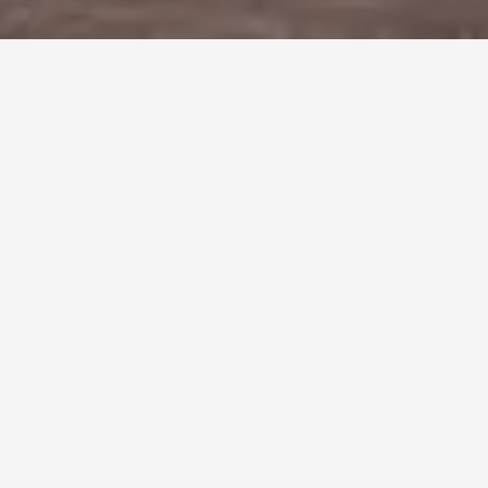
Sabia que, à semelhança do que acontece com os carros movidos
a GPL, os veículos elétricos também têm a obrigatoriedade de
estarem identificados com um dístico específico?
Assim é, a lei indica que os carros elétricos devem estar
identificados com um dístico. Apesar de lhe poder parecer uma
decisão um tanto ou quanto controversa, a verdade é que o dístico
veículo elétrico é uma forma de os condutores obterem benefícios
vários e, simultaneamente, mostrar aos utilizadores de veículos
movidos a combustíveis fósseis que a mobilidade sustentável é
uma aposta não só de Futuro, mas de Presente.
O que é o dístico
veículo elétrico?