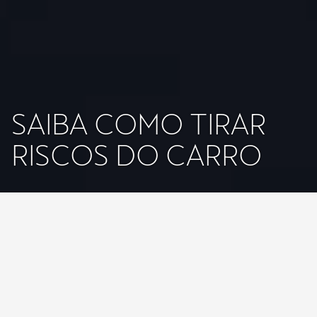
SAIBA COMO TIRAR
RISCOS DO CARRO
Independentemente da tecnologia que se esconde por detrás do
capot do nosso automóvel, quer se trate do 100 % elétrico
CUPRA
Born
, do
Leon
, do
Formentor
, do
Leon Sportstourer
, do
Terramar
ou do
Tavascan
, basta uma manobra mal calculada, um
descuido ou até um ato de vandalismo para que a pintura do nosso
carro ganhe um novo elemento: um risco.