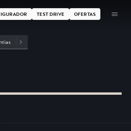
IGURADOR
TEST DRIVE
OFERTAS
ntias
Acessórios Originais
CUPRA Collecti