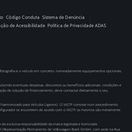
to
Código Conduta
Sistema de Denúncia
ação de Acessibilidade
Política de Privacidade ADAS
a fotografia e o veículo em concreto, nomeadamente equipamentos opcionais.
ncluindo eventuais despesas, descontos ou benefícios adicionais, condições e
zação de solução de financiamento, deve contactar diretamente o seu
 harmonizado para Veículos Ligeiros). O WLTP consiste num procedimento
 configurador se encontrem de acordo com o WLTP, os mesmos são meramente
a exclusiva responsabilidade da marca registada e licenciada
53 | Representação Permanente de Volkswagen Bank GmbH, com sede na Rua