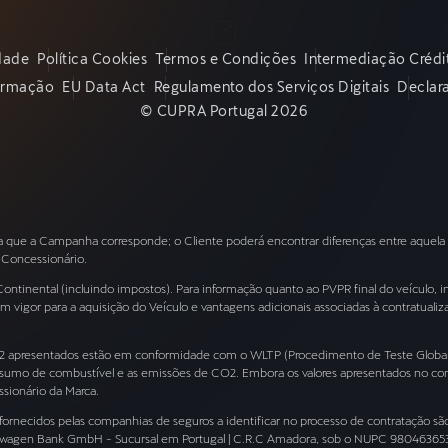
idade
Política Cookies
Termos e Condições
Intermediação Crédi
formação
EU Data Act
Regulamento dos Serviços Digitais
Declar
© CUPRA Portugal 2026
 a que a Campanha corresponde; o Cliente poderá encontrar diferenças entre aquel
u Concessionário.
ntinental (incluindo impostos). Para informação quanto ao PVPR final do veículo, i
vigor para a aquisição do Veículo e vantagens adicionais associadas à contratuali
CO2 apresentados estão em conformidade com o WLTP (Procedimento de Teste Global
 consumo de combustível e as emissões de CO2. Embora os valores apresentados no
sionário da Marca.
necidos pelas companhias de seguros a identificar no processo de contratação são d
kswagen Bank GmbH - Sucursal em Portugal | C.R.C Amadora, sob o NUPC 9804636