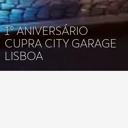
1º ANIVERSÁRIO
CUPRA CITY GARAGE
LISBOA
A marca desafiante e fora do convencional comemorou no dia 22
de fevereiro o seu 5º aniversário. E em Portugal, a CUPRA tem
vindo a conquistar os portugueses e os resultados estão à vista. As
vendas da CUPRA aumentaram exponencialmente, tendo
triplicado no último ano. A
CUPRA City Garage
, que chegou há um
ano à baixa lisboeta e comemora o seu primeiro aniversário
CUPRA, também tem contribuído em muito para o sucesso da