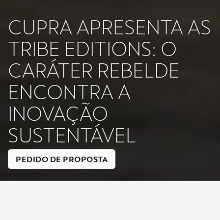
CUPRA APRESENTA AS
TRIBE EDITIONS: O
CARÁTER REBELDE
ENCONTRA A
INOVAÇÃO
SUSTENTÁVEL
PEDIDO DE PROPOSTA
A CUPRA lança as Tribe Editions do
Formentor
,
Leon
,
Leon
Sportstourer
e
Terramar
, uma linha que combina carácter rebelde e