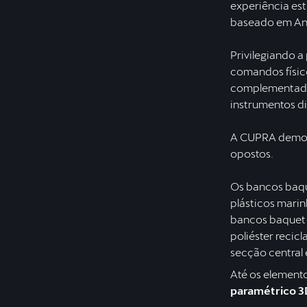
experiência es
baseado em An
Privilegiando a
comandos físic
complementada 
instrumentos di
A CUPRA demons
opostos.
Os bancos baqu
plásticos marin
bancos baquet
poliéster recicl
secção central
Até os element
paramétrico 3