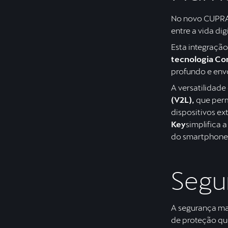
No novo CUPRA B
entre a vida dig
Esta integração
tecnologia Co
profundo e env
A versatilidad
(V2L),
que permi
dispositivos ex
Key
simplifica a
do smartphone
Segu
A segurança man
de proteção qu