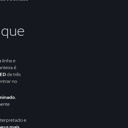
 que
 linha e
anteira é
LED
de três
entrar no
uminado
,
mente
nterpretado e
eus mais