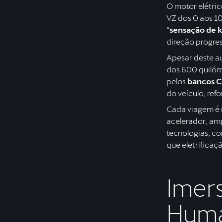
O motor elétric
VZ dos 0 aos 1
“
sensação de k
direção progres
Apesar deste a
dos 600 quiló
pelos
bancos 
do veículo, ref
Cada viagem é i
acelerador, amp
tecnologias, c
que eletrifica
Imers
Hum