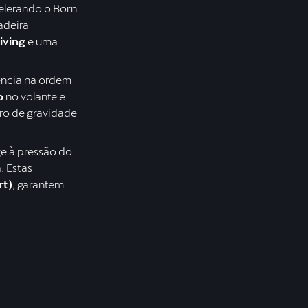
elerando o Born
adeira
iving
e uma
ência na ordem
o
no volante e
ro de gravidade
ge à pressão do
. Estas
rt)
, garantem