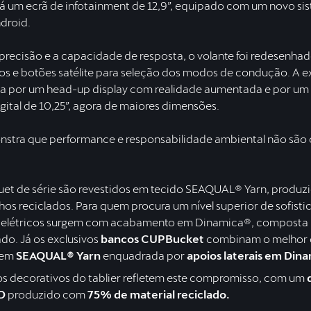
tá um ecrã de infotainment de 12,9”, equipado com um novo si
droid.
 precisão e a capacidade de resposta, o volante foi redesenh
os e botões satélite para seleção dos modos de condução. A e
por um head-up display com realidade aumentada e por um 
gital de 10,25”, agora de maiores dimensões.
tra que performance e responsabilidade ambiental não são 
et de série são revestidos em tecido SEAQUAL® Yarn, produzid
hos reciclados. Para quem procura um nível superior de sofisti
 elétricos surgem com acabamento em Dinamica®, composta
ado. Já os exclusivos
bancos CUPBucket
combinam o melhor 
 em
SEAQUAL® Yarn
enquadrada por
apoios laterais em Din
os decorativos do tablier refletem este compromisso, com um
D
produzido com
75% de material reciclado.