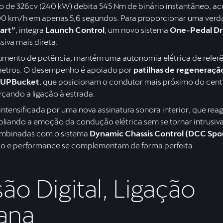
o de 326cv (240 kW) debita 545 Nm de binário instantâneo, ac
00 km/h em apenas 5,6 segundos. Para proporcionar uma verd
art”
, integra
Launch Control
, um novo sistema
One-Pedal Dr
siva mais direta.
umento de potência, mantém uma autonomia elétrica de refer
metros. O desempenho é apoiado por
patilhas de regeneraçã
CUPBucket
, que posicionam o condutor mais próximo do cent
orçando a ligação à estrada.
ntensificada por uma nova assinatura sonora interior, que rea
liando a emoção da condução elétrica sem se tornar intrusiva
ombinadas com o sistema
Dynamic Chassis Control (DCC Spo
ção e performance se complementam de forma perfeita.
ão Digital, Ligação
ana