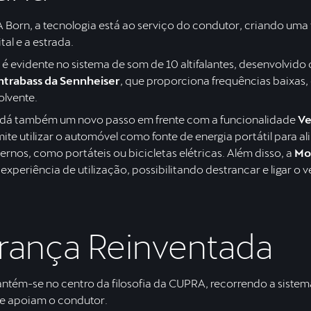
orn, a tecnologia está ao serviço do condutor, criando uma t
ital e a estrada.
 é evidente no sistema de som de 10 altifalantes, desenvolvido
ntrabass da Sennheiser
, que proporciona frequências baixas
olvente.
e dá também um novo passo em frente com a funcionalidade
Ve
te utilizar o automóvel como fonte de energia portátil para a
ternos, como portáteis ou bicicletas elétricas. Além disso, a
Mo
 experiência de utilização, possibilitando destrancar e ligar o v
rança Reinventada
tém-se no centro da filosofia da CUPRA, recorrendo a sistema
e apoiam o condutor.