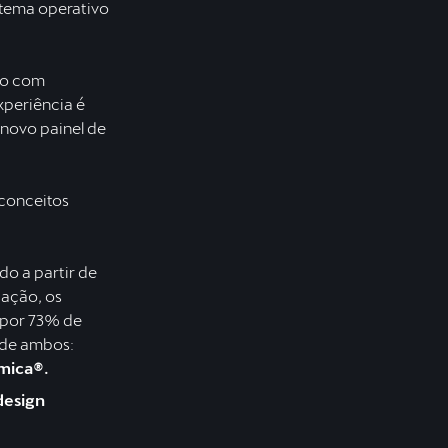
stema operativo
ado com
xperiência é
novo painel de
conceitos
o a partir de
cação, os
 por 73% de
de ambos:
amica®.
design