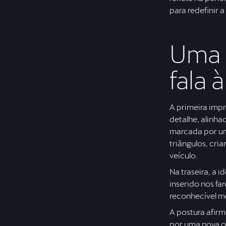
para redefinir a
Uma 
fala 
A primeira impr
detalhe, alinha
marcada por um
triângulos, cri
veículo.
Na traseira, a 
inserido nos fa
reconhecível m
A postura afir
por uma nova o