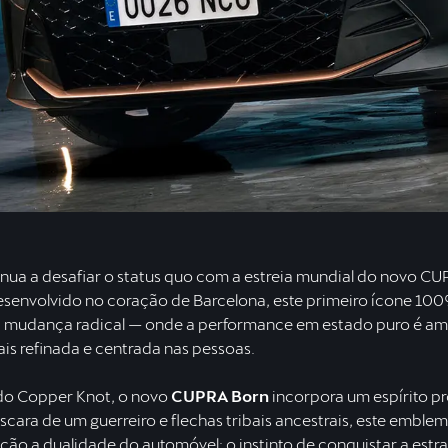
nua a desafiar o status quo com a estreia mundial do novo CU
senvolvido no coração de Barcelona, este primeiro ícone 100
 mudança radical — onde a performance em estado puro é amp
ais refinada e centrada nas pessoas.
do Copper Knot, o novo
CUPRA Born
incorpora um espírito pr
ara de um guerreiro e flechas tribais ancestrais, este emblem
eição a dualidade do automóvel: o instinto de conquistar a estra