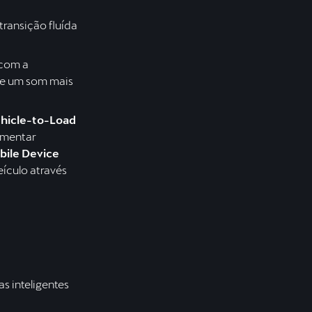
ransição fluída
 com a
, e um som mais
hicle-to-Load
limentar
bile Device
eículo através
s inteligentes