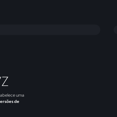
VZ
tabelece uma
ersões de