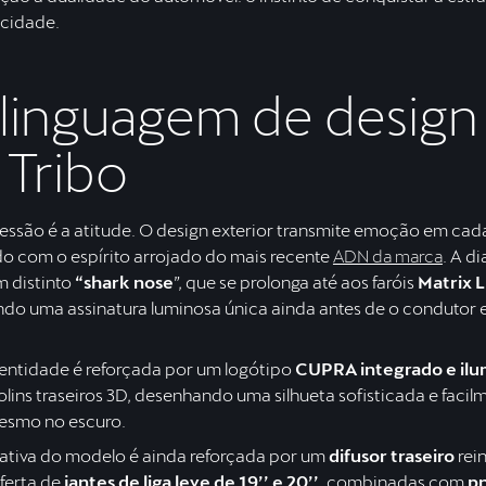
 cidade.
linguagem de design
à Tribo
essão é a atitude. O design exterior transmite emoção em cada
do com o espírito arrojado do mais recente
ADN da marca
. A di
 distinto
“shark nose
”, que se prolonga até aos faróis
Matrix 
ando uma assinatura luminosa única ainda antes de o condutor 
identidade é reforçada por um logótipo
CUPRA integrado e il
rolins traseiros 3D, desenhando uma silhueta sofisticada e facil
esmo no escuro.
mativa do modelo é ainda reforçada por um
difusor traseiro
rei
ferta de
jantes de liga leve de 19’’ e 20’’
, combinadas com
pn