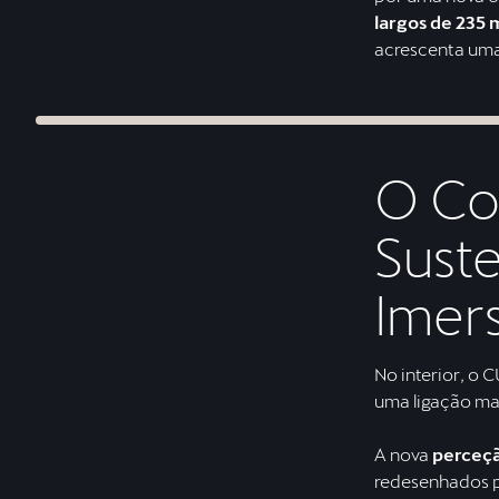
largos de 235
acrescenta uma
O Co
Suste
Imers
No interior, o 
uma ligação ma
A nova
perceçã
redesenhados p