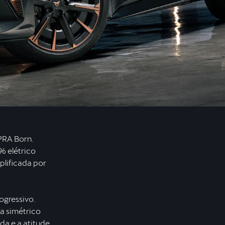
PRA Born.
% elétrico
lificada por
ogressivo.
a simétrico
da e a atitude