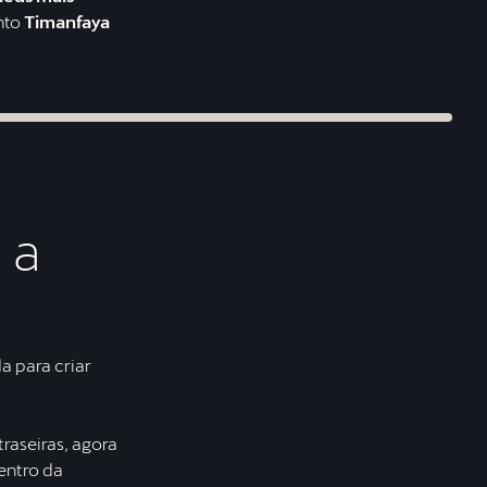
nto
Timanfaya
 a
a para criar
traseiras, agora
entro da