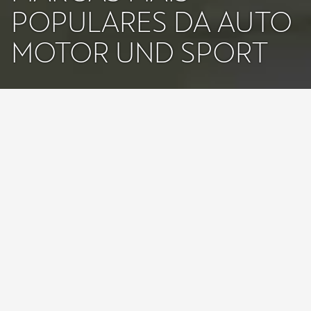
POPULARES DA AUTO
MOTOR UND SPORT
A CUPRA continua o seu percurso para agitar a indústria e
continuar a desafiar as convenções em apenas quatro anos de
existência. Nos Prémios
Auto Motor und Sport
deste ano, a CUPRA
conquistou o quarto lugar na categoria
"Trendiest Brand"
e ganhou
o "
Best Cars 2023
" na categoria
"Compact SUV/Off-road Vehicle -
Import".
A marca CUPRA e o seu
Formentor Crossover SUV
continuam a
destacar-se da multidão, angariando um elevado número de votos
dos mais de 100.000 leitores de
Auto Motor und Sport
. Desde
2018, a CUPRA ganhou três prémios AMS, para além de 123
prémios a nível mundial. Também tem sido finalista do prestigiado