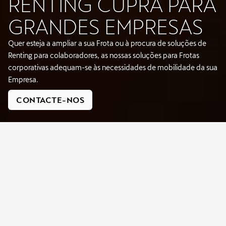
RENTING CUPRA PARA
GRANDES EMPRESAS
Quer esteja a ampliar a sua Frota ou à procura de soluções de
Renting para colaboradores, as nossas soluções para Frotas
corporativas adequam-se às necessidades de mobilidade da sua
Empresa.
CONTACTE-NOS
RENTING CUPRA PARA
GESTORES DE FROTAS
Impulsione o seu negócio com a Gama de veículos CUPRA.
Desenhados para se destacarem, os modelos CUPRA oferecem
uma excelente eficiência no consumo de combustível e um
elevado valor de revenda. Perfeitos para Empresas que procuram