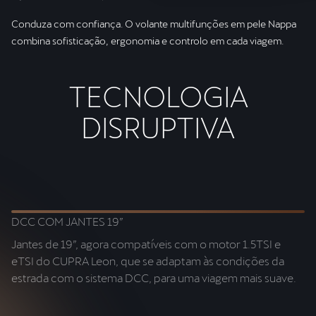
Conduza com confiança. O volante multifunções em pele Nappa
combina sofisticação, ergonomia e controlo em cada viagem.
TECNOLOGIA
DISRUPTIVA
DCC COM JANTES 19”
T
Jantes de 19”, agora compatíveis com o motor 1.5TSI e
Si
eTSI do CUPRA Leon, que se adaptam às condições da
cr
estrada com o sistema DCC, para uma viagem mais suave.