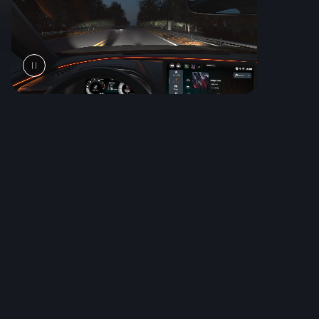
CUPRA MATRIX
LED Ultra
Os faróis CUPRA Matrix LED Ultra adaptam-se
automaticamente às condições da estrada para
proporcionar uma visibilidade excecional, reduzindo o
encandeamento dos restantes condutores. A assinatura
luminosa com função de boas-vindas acrescenta um
toque distintivo.