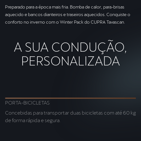
Preparado para a época mais fria. Bomba de calor, para-brisas
aquecido e bancos dianteiros e traseiros aquecidos. Conquiste o
conforto no inverno com o Winter Pack do CUPRA Tavascan.
A SUA CONDUÇÃO,
PERSONALIZADA
PORTA-BICICLETAS
C
Concebidas para transportar duas bicicletas com até 60 kg
Ga
de forma rápida e segura.
Ad
os
in