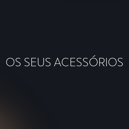
se
OS SEUS ACESSÓRIOS
PORTA-
PRANCHAS DE
SURF