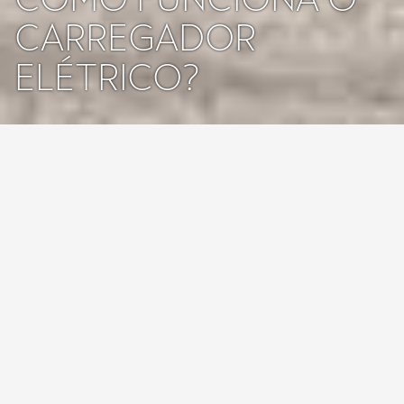
CARREGADOR
ELÉTRICO?
Carregar um carro elétrico é mais simples do que parece — e pode
ser feito em casa ou em postos públicos. Mas quando chega o
momento de instalar um carregador doméstico, surgem dúvidas:
que tipo de tomada é necessária? Qual a diferença entre uma
wallbox
e uma tomada convencional? E como funciona o
carregamento em apartamentos?
Neste guia, explicamos tudo o que precisa de saber para carregar o
seu veículo elétrico com eficiência, segurança e comodidade.
Que equipamentos