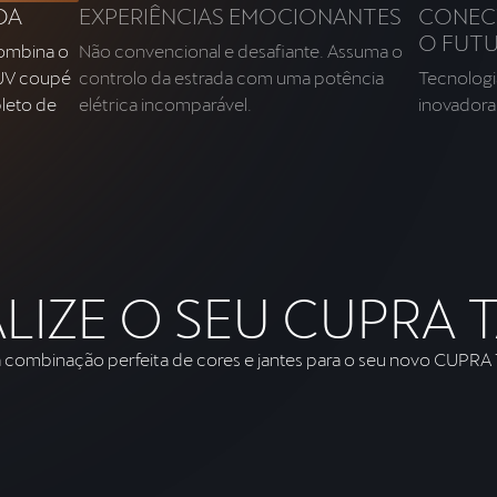
DA
EXPERIÊNCIAS EMOCIONANTES
CONEC
O FUT
ombina o
Não convencional e desafiante. Assuma o
SUV coupé
controlo da estrada com uma potência
Tecnologi
pleto de
elétrica incomparável.
inovadora
LIZE O SEU CUPRA 
a combinação perfeita de cores e jantes para o seu novo CUPRA 