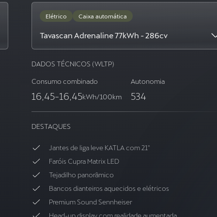
Elétrico
Caixa automática
Tavascan Adrenaline 77kWh - 286cv
DADOS TÉCNICOS (WLTP)
Consumo combinado
Autonomia
16,45
-
16,45
534
kWh/100km
DESTAQUES
Jantes de liga leve KATLA com 21''
Faróis Cupra Matrix LED
Tejadilho panorâmico
Bancos dianteiros aquecidos e elétricos
Premium Sound Sennheiser
Head-up display com realidade aumentada