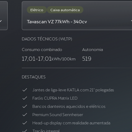
Elétrico
Caixa automática
Tavascan VZ 77kWh - 340cv
DADOS TÉCNICOS (WLTP)
Consumo combinado
Autonomia
17,01
-
17,01
519
kWh/100km
DESTAQUES
Jantes de liga-leve KATLA com 21'' polegadas
Faróis CUPRA Matrix LED
Bancos dianteiros aquecidos e elétricos
Premium Sound Sennheiser
Head-up display com realidade aumentada
Tração integral