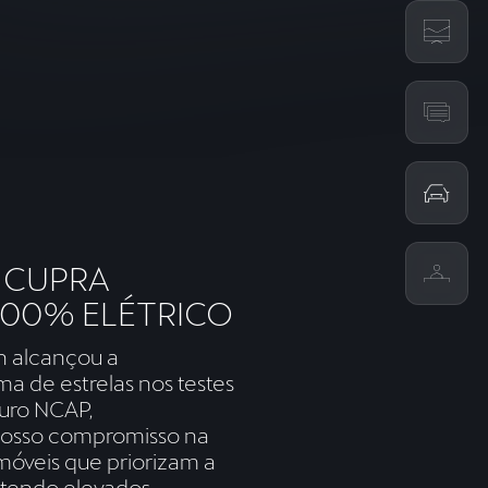
Configurar
Pedir Proposta
Test Drive
Concessionários
 CUPRA
CUPRA
100% ELÉTRICO
 alcançou a
ma de estrelas nos testes
uro NCAP,
osso compromisso na
óveis que priorizam a
ntendo elevados