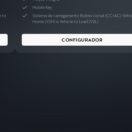
Mobile Key
e to
Sistema de carregamento Bidireccional (CC/AC) Vehic
Home (V2H) e Vehicle to Load (V2L)
CONFIGURADOR