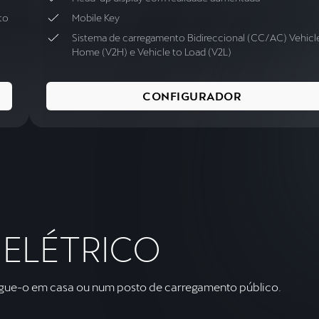
to
Mobile Key
Sistema de carregamento Bidireccional (CC/AC) Vehicl
Home (V2H) e Vehicle to Load (V2L)
CONFIGURADOR
 ELÉTRICO
gue-o em casa ou num posto de carregamento público.