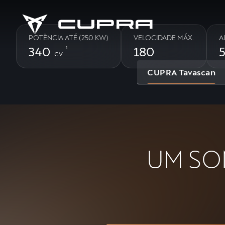
POTÊNCIA ATÉ (250 KW)
VELOCIDADE MÁX.
A
340
180
1
cv
CUPRA Tavascan
UM SO