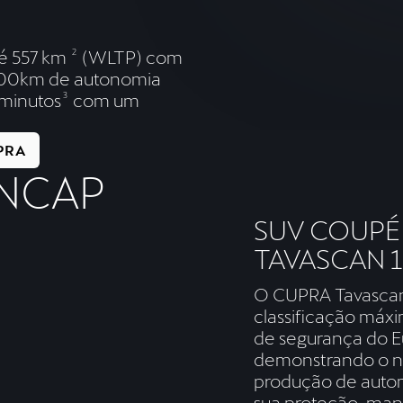
té 557 km
2
(WLTP) com
 100km de autonomia
minutos
3
com um
PRA
 NCAP
SUV COUPÉ
TAVASCAN 
O CUPRA Tavascan
classificação máxi
de segurança do E
demonstrando o n
produção de autom
sua proteção, ma