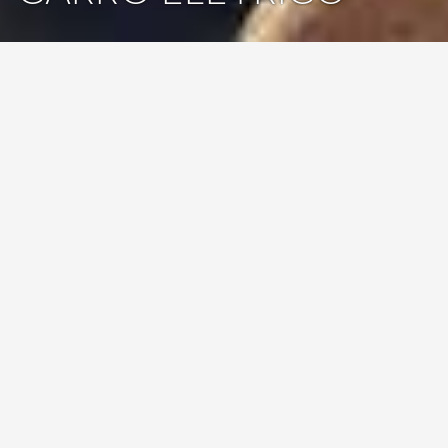
Poucas experiências são tão libertadoras como pegar na família,
entrar no carro e partir à descoberta. E se essa viagem for feita num
carro elétrico
, o prazer multiplica-se: menos emissões, menos
custos e mais consciência ambiental. Mas mesmo numa roadtrip
sem destino definido, há detalhes que não devem ser deixados ao
acaso.
Viajar com um elétrico exige planeamento — desde a escolha do
modelo à gestão da autonomia, passando pela seleção de
alojamentos com carregamento. Vamos mostrar-lhe como tornar
tudo mais simples.
Quais são as
melhores dicas para
planear uma viagem